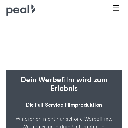
Skip
Me
to
content
Dein Werbefilm wird zum
Erlebnis
Die Full-Service-Filmproduktion
Wir drehen nicht nur schöne Werbefilme.
Wir analysieren dein Unternehmen,