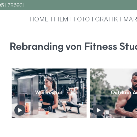
51 7869311
HOME
FILM
FOTO
GRAFIK
MAR
Rebranding von Fitness Stu
Werbespot
Outdoor A