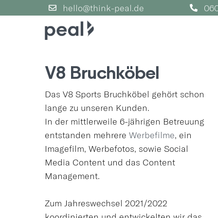
Skip
hello@think-peal.de
060
to
content
V8 Bruchköbel
Das V8 Sports Bruchköbel gehört schon
lange zu unseren Kunden.
In der mittlerweile 6-jährigen Betreuung
entstanden mehrere
Werbefilme
, ein
Imagefilm, Werbefotos, sowie Social
Media Content und das Content
Management.
Zum Jahreswechsel 2021/2022
koordinierten und entwickelten wir das