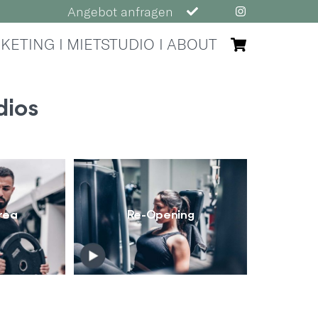
Angebot anfragen
Cart
KETING
MIETSTUDIO
ABOUT
dios
rea
Re-Opening