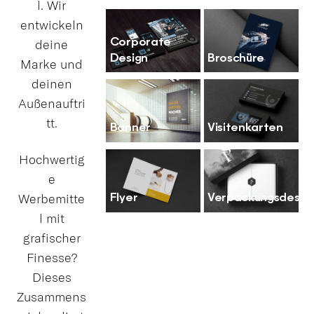
l. Wir
entwickeln
Corporate
deine
Design
Broschüre
Marke und
deinen
Außenauftri
tt.
Banner
Visitenkarten
Hochwertig
e
Flyer
Verpackungsdesig
Werbemitte
l mit
grafischer
Finesse?
Dieses
Zusammens