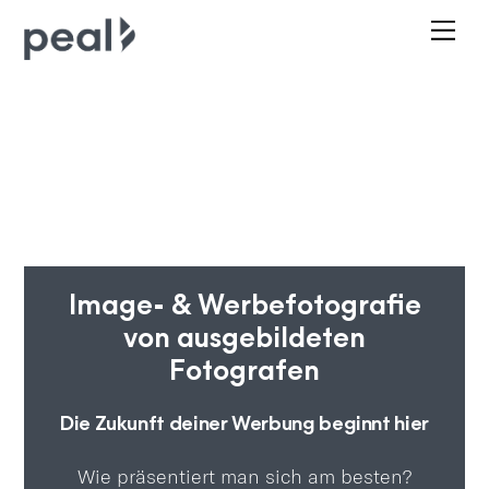
Skip
Me
to
content
Image- & Werbefotografie
von ausgebildeten
Fotografen
Die Zukunft deiner Werbung beginnt hier
Wie präsentiert man sich am besten?