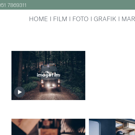
51 7869311
HOME
FILM
FOTO
GRAFIK
MAR
imagefilm