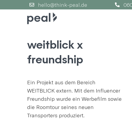
Skip
hello@think-peal.de
060
to
content
weitblick x
freundship
Ein Projekt aus dem Bereich
WEITBLICK extern. Mit dem Influencer
Freundship wurde ein Werbefilm sowie
die Roomtour seines neuen
Transporters produziert.